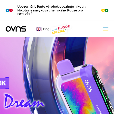
Upozornění: Tento výrobek obsahuje nikotin.
M
O
R
E
Nikotin je návyková chemikálie. Pouze pro
DOSPĚLÉ.
English