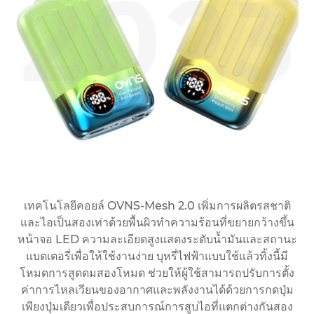
2020
2022
2023
2021
เทคโนโลยีคอยล์ OVNS-Mesh 1.0 รับประกันประสบการณ์
เป็นเทคโนโลยีเชิงวิวัฒนาการที่ออกแบบมาเพื่อตอบสนอง
เทคโนโลยีไฟเบอร์กักเก็บน้ำมันขั้นสูงเพื่อประสบการณ์ไร้
เทคโนโลยีคอยล์ OVNS-Mesh 2.0 เพิ่มการผลิตรสชาติ
การรั่วซึม ลวดแนวนอนโลหะผสมนิกเกิล-โครเมียมช่วยให้
และไอเป็นสองเท่าด้วยพื้นผิวทำความร้อนที่ขยายกว้างขึ้น
ไร้ที่ติและน่าพึงพอใจในทุกพัฟ คอยล์ตาข่ายที่ได้รับการ
ความต้องการของผู้บริโภค เราภูมิใจในฐานะแบรนด์ผู้
ออกแบบทางวิศวกรรมอย่างแม่นยำไม่เพียงแต่ให้ความร้อน
ทำความร้อนได้รวดเร็ว ในขณะที่การใช้ผ้าฝ้ายออร์แกนิกที่
หน้าจอ LED ความละเอียดสูงแสดงระดับน้ำมันและสถานะ
บุกเบิกที่นำเสนอคุณลักษณะการแสดงผลระดับแบตเตอรี่ใน
มีค่าการนำน้ำมันที่ดีเยี่ยมจะช่วยเพิ่มประสบการณ์การสูบ
ที่รวดเร็วและสม่ำเสมอเพื่อเพิ่มโปรไฟล์รสชาติ แต่ยังรับ
แบตเตอรี่เพื่อให้ใช้งานง่าย บุหรี่ไฟฟ้าแบบใช้แล้วทิ้งนี้มี
บุหรี่ไฟฟ้าแบบใช้แล้วทิ้ง เมื่อรวมกับเทคโนโลยีคอยล์
โหมดการสูดดมสองโหมด ช่วยให้ผู้ใช้สามารถปรับการตั้ง
ตาข่ายแบบสมบูรณ์ 1.0 ผลิตภัณฑ์ของเราจะมอบ
ไอโดยรวมและส่งเสริมทางเลือกที่ดีต่อสุขภาพ
ประกันการผลิตไอที่ราบรื่นและสม่ำเสมอ
ค่าการไหลเวียนของอากาศและพลังงานได้ด้วยการกดปุ่ม
ประสบการณ์ผู้ใช้ที่โดดเด่นและเพิ่มความเป็นมิตรต่อผู้ใช้
เพียงปุ่มเดียวเพื่อประสบการณ์การสูบไอที่แตกต่างกันสอง