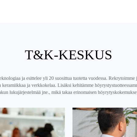
T&K-KESKUS
ologiaa ja esittelee yli 20 suosittua tuotetta vuodessa. Rekrytoimme j
n keramiikkaa ja verkkokelaa. Lisäksi kehitämme höyrystystuotteessamm
 akun lukujärjestelmää jne., mikä takaa erinomaisen höyrytyskokemuksen 