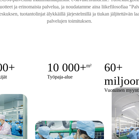
teet ja erinomaista palvelua, ja noudatamme aina liikefilosofiaa "Palvel
eskuksen, tuotantolinjat älykkäillä järjestelmillä ja tiukan jäljitettäv
palvelujen toimituksen.
00
+
10 000
+
60+
m²
ijät
Työpaja-alue
miljoo
Vuotuinen myynt