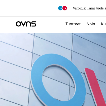
M
O
Varoitus: Tämä tuote s
R
E
Tuotteet
Noin
Ku