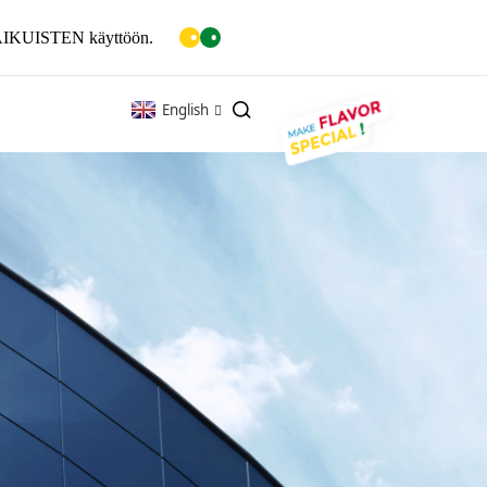
ain AIKUISTEN käyttöön.
English
K
VERKKO 25
 25K
PRIME