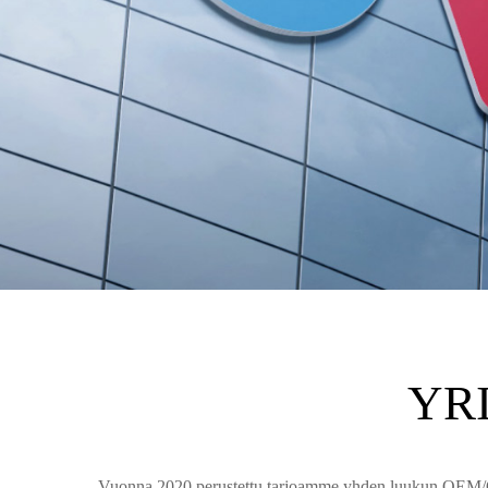
L
YR
Vuonna 2020 perustettu tarjoamme yhden luukun OEM/ODM