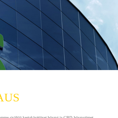
AUS
me sisältää kertakäyttöiset höyryt ja CBD-höyrystimet.