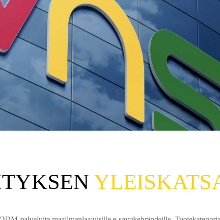
ue lisää
ITYKSEN
YLEISKATS
-palveluita maailmanlaajuisille e-savukebrändeille. Tuotekategoriam