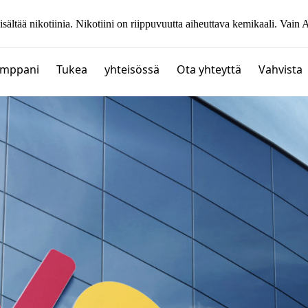
isältää nikotiinia. Nikotiini on riippuvuutta aiheuttava kemikaali. V
mppani
Tukea
yhteisössä
Ota yhteyttä
Vahvista
Pioneeri
Halo 25
Unelma