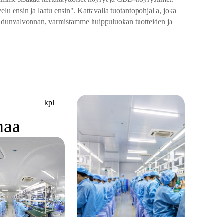
u ensin ja laatu ensin". Kattavalla tuotantopohjalla, joka
än laadunvalvonnan, varmistamme huippuluokan tuotteiden ja
kpl
naa
i