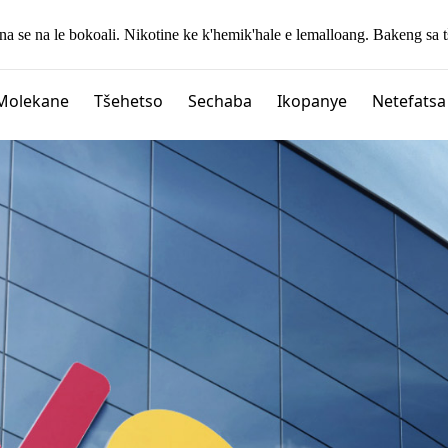
na se na le bokoali. Nikotine ke k'hemik'hale e lemalloang. Bakeng s
Molekane
Tšehetso
Sechaba
Ikopanye
Netefatsa
Pula-maliboho
Halo 25
TORO 