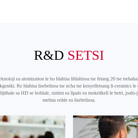
R&D
SETSI
oloji ea atomization le ho hlahisa lihlahisoa tse fetang 20 tse tsebahal
kgeniki. Re hlahisa lisebelisoa tse ncha tse kenyelletsang li-ceramics le
dijithale sa HD se bohlale, sistimi ea lipalo ea mokelikeli le betri, joal
mefuta eohle ea lisebelisoa.