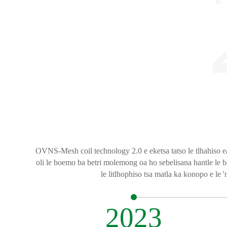
Theknoloji e tsoetseng pele ea fiber ea polokelo ea oli bake
OVNS-Mesh coil technology 2.0 e eketsa tatso le tlhahiso 
OVNS-Mesh coil technology 1.0, e netefatsa boiphihlelo bo
Ke theknoloji ea ho iphetola ha lintho, e etselitsoeng h
oli le boemo ba betri molemong oa ho sebelisana hantle le b
lisakerete tsa elektroniki tse lahloang. Ha re kopantsoe 
futhumatsa ka potlako le ka mokhoa o ts'oanan
k'hothone ea tlhaho e nang le o
le litlhophiso tsa matla ka konopo e le 
2023