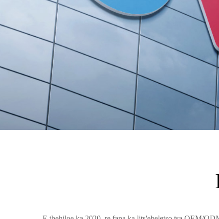
I
E thehiloe ka 2020, re fana ka lits'ebeletso tsa OEM/ODM s