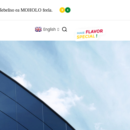
a tšebeliso ea MOHOLO feela.
English
K
MESH 25
25K
PRIME