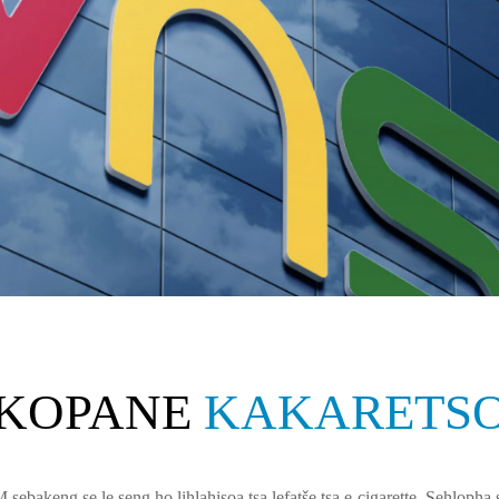
thute haholoanyane
KOPANE
KAKARETS
ebakeng se le seng ho lihlahisoa tsa lefatše tsa e-cigarette. Sehlopha sa