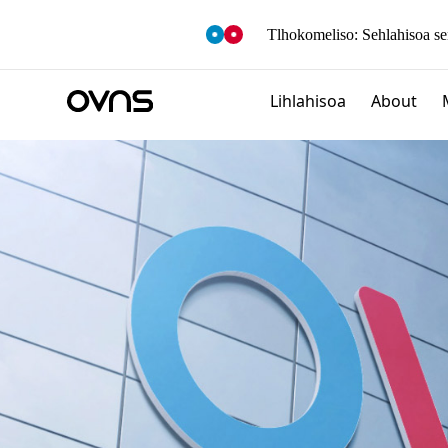
M
O
Tlhokomeliso: Sehlahisoa se
R
E
Lihlahisoa
About