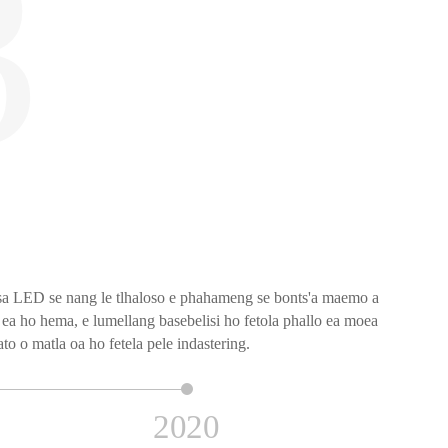
3
2
1
0
m alloy o netefatsa ho futhumala ka potlako, ha ts'ebeliso ea
 sa LED se nang le tlhaloso e phahameng se bonts'a maemo a
 entsoeng ka nepo e entsoeng ka mesh ha e fane feela ka ho
 se qalang ho hlahisa sebopeho sa boemo ba betri ka har'a
 ea ho hema, e lumellang basebelisi ho fetola phallo ea moea
 ka boiphihlelo bo ikhethang ba mosebelisi le botsoalle bo
hahiso ea mouoane e boreleli le e tsitsitseng.
mokhoa o mong o phetseng hantle.
to o matla oa ho fetela pele indastering.
2020