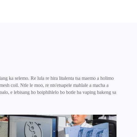
ang ka selemo. Re lula re hira litalenta tsa maemo a holimo
 mesh coil. Ntle le moo, re nts'etsapele mahlale a macha a
o-joalo, e lebisang ho boiphihlelo bo botle ba vaping bakeng sa