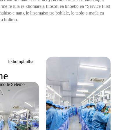
'me re lula re khomarela filosofi ea khoebo ea "Service First
ahiso e nang le litsamaiso tse bohlale, le taolo e matla ea
o a holimo.
likhomphutha
ne
emo le Selemo