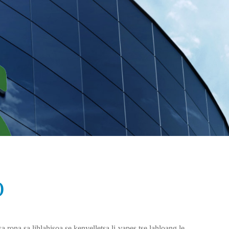
O
 rona sa lihlahisoa se kenyelletsa li-vapes tse lahloang le