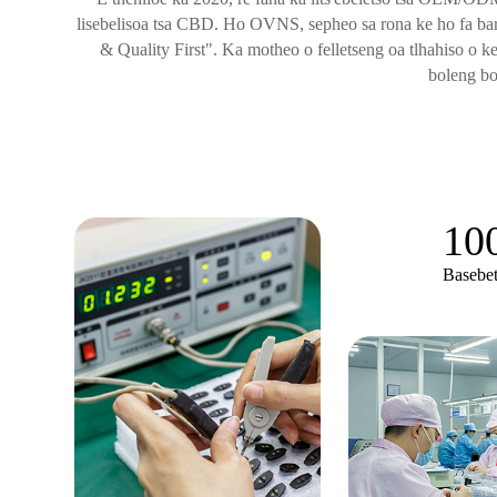
lisebelisoa tsa CBD. Ho OVNS, sepheo sa rona ke ho fa bareki
& Quality First". Ka motheo o felletseng oa tlhahiso o ken
boleng bo 
10
Basebet