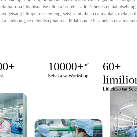
 ba rona lihlahisoa tse ntle ka ho fetisisa le tšebeletso e babatsehang, 
yelletsang lithupelo tse emeng, setsi sa ntlafatso ea mahlale, mela ea tlh
ka lateloang, re netefatsa phano ea lihlahisoa le lits'ebeletso tsa maem
00
+
10000
+
60+
m²
si
Sebaka sa Workshop
limilio
Lithekiso tsa Sel