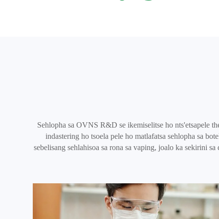
Sehlopha sa OVNS R&D se ikemiselitse ho nts'etsapele thekn
indastering ho tsoela pele ho matlafatsa sehlopha sa bote
sebelisang sehlahisoa sa rona sa vaping, joalo ka sekirini sa 