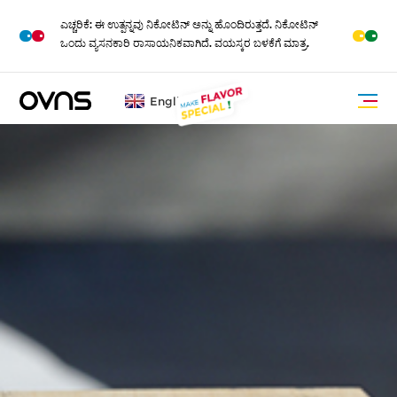
ಎಚ್ಚರಿಕೆ: ಈ ಉತ್ಪನ್ನವು ನಿಕೋಟಿನ್ ಅನ್ನು ಹೊಂದಿರುತ್ತದೆ. ನಿಕೋಟಿನ್
M
O
R
E
ಒಂದು ವ್ಯಸನಕಾರಿ ರಾಸಾಯನಿಕವಾಗಿದೆ. ವಯಸ್ಕರ ಬಳಕೆಗೆ ಮಾತ್ರ.
English