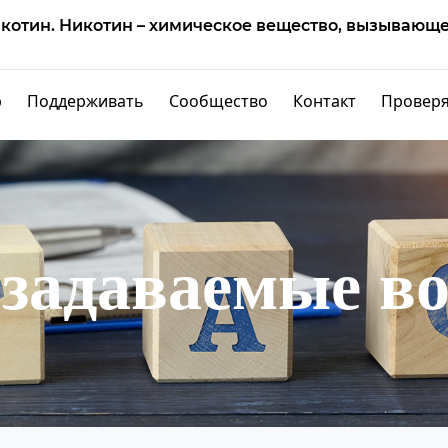
икотин. Никотин – химическое вещество, вызывающе
р
Поддерживать
Сообщество
Контакт
Провер
пионер
Гало 2
 задаваемые в
МЕЧТА