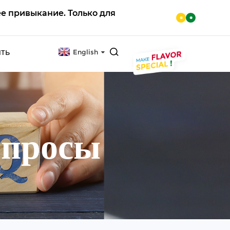
е привыкание. Только для
ять
English
5К
СЕТКА 25
опросы
 25К
ОСНОВНОЙ