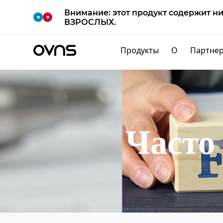
Внимание: этот продукт содержит н
M
O
R
E
ВЗРОСЛЫХ.
Продукты
О
Партне
Часто