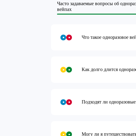
Часто задаваемые вопросы об однора
вейпах
Что такое одноразовое в
У
Как долго длится однора
Подходят ли одноразовые
Могу ли я путешествоват