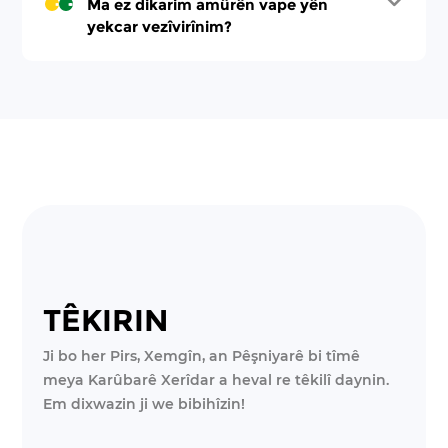
Ma ez dikarim amûrên vape yên
yekcar vezîvirînim?
TÊKIRIN
Ji bo her Pirs, Xemgîn, an Pêşniyarê bi tîmê
meya Karûbarê Xerîdar a heval re têkilî daynin.
Em dixwazin ji we bibihîzin!