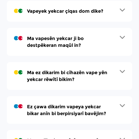
Vapeyek yekcar çiqas dom dike?
Ma vapesên yekcar ji bo
destpêkeran maqûl in?
Ma ez dikarim bi cîhazên vape yên
yekcar rêwîtî bikim?
Ez çawa dikarim vapeya yekcar
bikar anîn bi berpirsiyarî bavêjim?