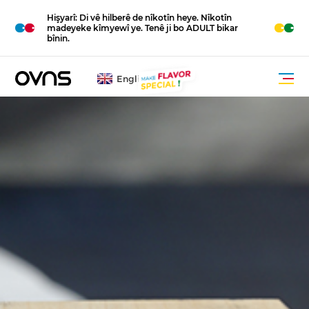
Hişyarî: Di vê hilberê de nîkotîn heye. Nîkotîn
M
O
R
E
madeyeke kîmyewî ye. Tenê ji bo ADULT bikar
bînin.
English