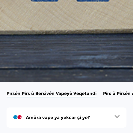
Pirsên Pirs û Bersîvên Vapeyê Veqetandî
Pirs û Pirsê
Amûra vape ya yekcar çi ye?